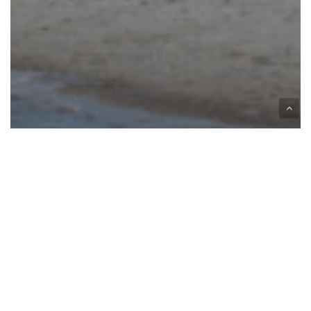
Surf-Festival powered by Salitos: it´s ooon!