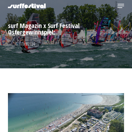
Menu
Skip
to
Close
main
surf Magazin x Surf Festival
Menu
content
Ostergewinnspiel:
31. März 2024