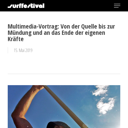
Menu
Skip
to
Close
main
Multimedia-Vortrag: Von der Quelle bis zur
Menu
content
Mündung und an das Ende der eigenen
Kräfte
15. Mai 2019