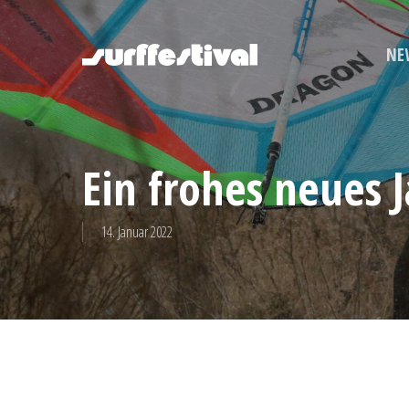
Skip
to
NE
main
content
Ein frohes neues J
14. Januar 2022