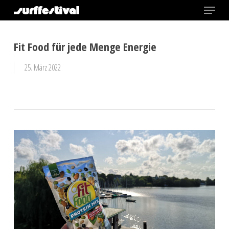
Menu
Skip
to
Close
main
Fit Food für jede Menge Energie
Menu
content
25. März 2022