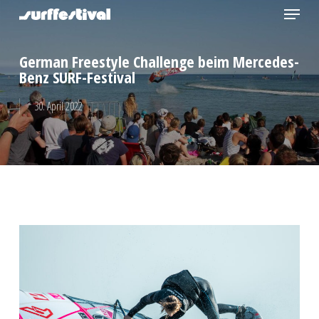
Menu
Skip
to
Close
main
German Freestyle Challenge beim Mercedes-
Menu
content
Benz SURF-Festival
30. April 2022