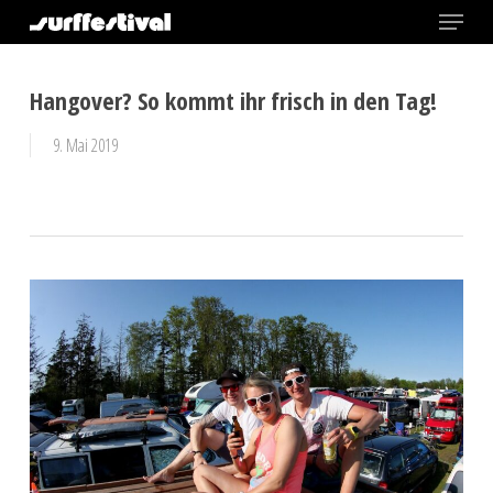
Menu
Skip
to
Close
main
Hangover? So kommt ihr frisch in den Tag!
Menu
content
9. Mai 2019