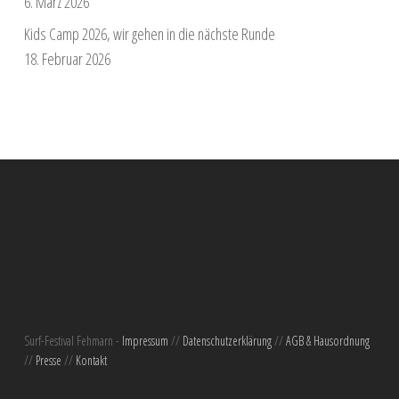
6. März 2026
Kids Camp 2026, wir gehen in die nächste Runde
18. Februar 2026
Surf-Festival Fehmarn -
Impressum
//
Datenschutzerklärung
//
AGB & Hausordnung
//
Presse
//
Kontakt