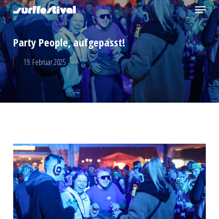
Menu
Skip
to
Close
main
Party People, aufgepasst!
Menu
content
19. Februar 2025