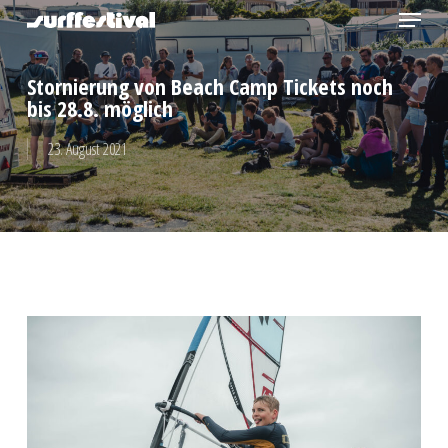
Menu
Skip
to
Close
main
Stornierung von Beach Camp Tickets noch
Menu
content
bis 28.8. möglich
23. August 2021