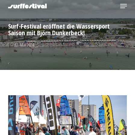
Menu
Skip
to
Close
main
Surf-Festival eröffnet die Wassersport
Menu
content
Saison mit Björn Dunkerbeck!
22. Mai 2024